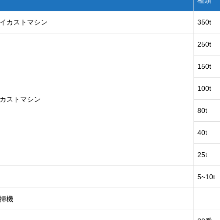
種類
イカストマシン
350t
250t
150t
100t
カストマシン
80t
40t
25t
5~10t
研掃機