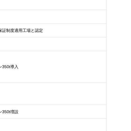
保証制度適用工場と認定
50t導入
50t増設